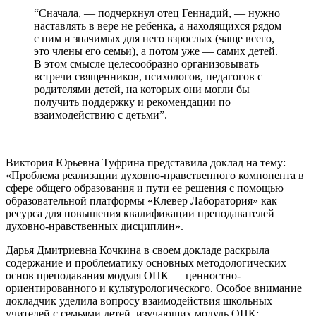
“Сначала, — подчеркнул отец Геннадий, — нужно
наставлять в вере не ребенка, а находящихся рядом
с ним и значимых для него взрослых (чаще всего,
это члены его семьи), а потом уже — самих детей.
В этом смысле целесообразно организовывать
встречи священников, психологов, педагогов с
родителями детей, на которых они могли бы
получить поддержку и рекомендации по
взаимодействию с детьми”.
Виктория Юрьевна Туфрина представила доклад на тему:
«Проблема реализации духовно-нравственного компонента в
сфере общего образования и пути ее решения с помощью
образовательной платформы «Клевер Лаборатория» как
ресурса для повышения квалификации преподавателей
духовно-нравственных дисциплин».
Дарья Дмитриевна Кочкина в своем докладе раскрыла
содержание и проблематику основных методологических
основ преподавания модуля ОПК — ценностно-
ориентированного и культурологического. Особое внимание
докладчик уделила вопросу взаимодействия школьных
учителей с семьями детей, изучающих модуль ОПК: