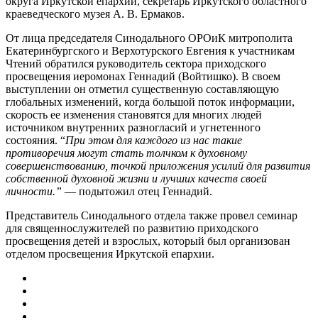
округа Иркутской епархии, секретарь Иркутского областного
краеведческого музея А. В. Ермаков.
От лица председателя Синодального ОРОиК митрополита
Екатеринбургского и Верхотурского Евгения к участникам
Чтений обратился руководитель сектора приходского
просвещения иеромонах Геннадий (Войтишко). В своем
выступлении он отметил существенную составляющую
глобальных изменений, когда большой поток информации,
скорость ее изменения становятся для многих людей
источником внутренних разногласий и угнетенного
состояния. “
При этом для каждого из нас такие
противоречия могут стать толчком к духовному
совершенствованию, точкой приложения усилий для развития
собственной духовной жизни и лучших качеств своей
личности.”
— подытожил отец Геннадий.
Представитель Синодального отдела также провел семинар
для священнослужителей по развитию приходского
просвещения детей и взрослых, который был организован
отделом просвещения Иркутской епархии.