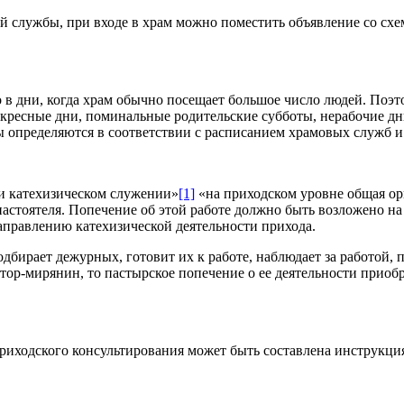
ой службы, при входе в храм можно поместить объявление со с
 в дни, когда храм обычно посещает большое число людей. Поэ
скресные дни, поминальные родительские субботы, нерабочие дн
ты определяются в соответствии с расписанием храмовых служб 
 и катехизическом служении»
[1]
«на приходском уровне общая ор
настоятеля. Попечение об этой работе должно быть возложено 
аправлению катехизической деятельности прихода.
дбирает дежурных, готовит их к работе, наблюдает за работой,
ор-мирянин, то пастырское попечение о ее деятельности приобр
риходского консультирования может быть составлена инструкци