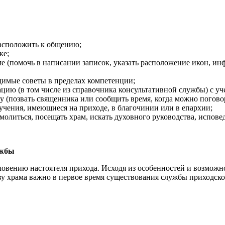
асположить к общению;
ке;
ме (помочь в написании записок, указать расположение икон, 
одимые советы в пределах компетенции;
ию (в том числе из справочника консультативной службы) с уч
у (позвать священника или сообщить время, когда можно поговор
учения, имеющиеся на приходе, в благочинии или в епархии;
молиться, посещать храм, искать духовного руководства, испове
ужбы
ловению настоятеля прихода. Исходя из особенностей и возможн
 храма важно в первое время существования службы приходского