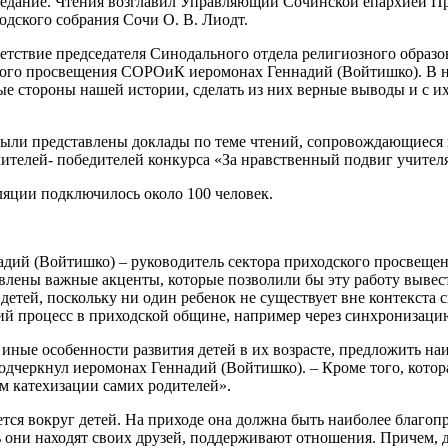
аседание. Чтения возглавил Управляющий Сочинской епархией П
одского собрания Сочи О. В. Лиодт.
етствие председателя Синодального отдела религиозного образо
кого просвещения СОРОиК иеромонах Геннадий (Войтишко). В нем
ые стороны нашей истории, сделать из них верные выводы и с и
ыли представлены доклады по теме чтений, сопровождающиеся 
ителей- победителей конкурса «За нравственный подвиг учител
сляции подключилось около 100 человек.
адий (Войтишко) – руководитель сектора приходского просвещ
влены важные акценты, которые позволили бы эту работу вывест
детей, поскольку ни один ребенок не существует вне контекста 
ий процесс в приходской общине, например через синхронизацию
иные особенности развития детей в их возрасте, предложить н
дчеркнул иеромонах Геннадий (Войтишко). – Кроме того, которая
ем катехизации самих родителей».
ся вокруг детей. На приходе она должна быть наиболее благопри
ь они находят своих друзей, поддерживают отношения. Причем, д