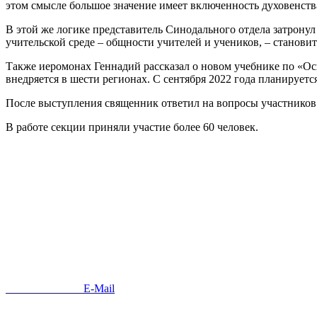
этом смысле большое значение имеет включенность духовенства 
В этой же логике представитель Синодального отдела затронул
учительской среде – общности учителей и учеников, – становит
Также иеромонах Геннадий рассказал о новом учебнике по «Ос
внедряется в шести регионах. С сентября 2022 года планирует
После выступления священник ответил на вопросы участников
В работе секции приняли участие более 60 человек.
Напишите нам
E-Mail
Если у вас возникли вопросы, предложения, замечания, пригла