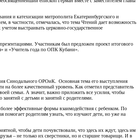
реосвященнейший епископ Герман вместе с заместителем главы
вания и катехизации митрополита Екатеринбургского и
, в частности, отмечалась, что тема Чтений дает возможность
х учетом выстраивать церковно-государственное
презентациями. Участникам был предложен проект итогового
я» и «Учитель года по ОПК Кубани».
ения Синодального ОРОиК.
Основная тема его выступления
и на более качественный уровень. Как отметил представитель
своей семьи. А значит, важно приложить все усилия, чтобы
 занятий с детьми и занятий с родителями.
аиболее эффективные формы взаимодействия с ребенком. По
 помогает родителям узнать, что изучают дети, но уже на
ятной, чтобы дети почувствовали, что здесь их ждут, здесь им
рузья – не только их сверстники, но и старшие товарищи. И в