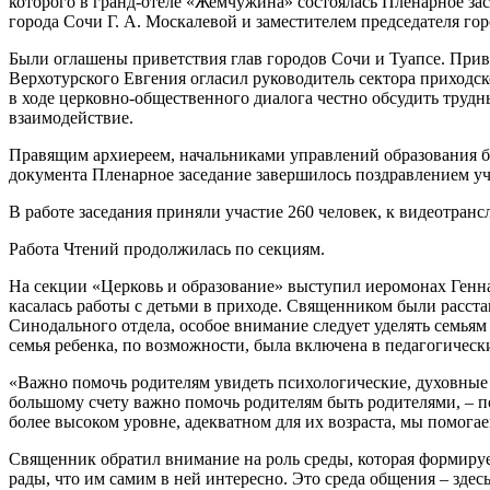
которого в гранд-отеле «Жемчужина» состоялась Пленарное з
города Сочи Г. А. Москалевой и заместителем председателя гор
Были оглашены приветствия глав городов Сочи и Туапсе. Прив
Верхотурского Евгения огласил руководитель сектора приходс
в ходе церковно-общественного диалога честно обсудить трудн
взаимодействие.
Правящим архиереем, начальниками управлений образования б
документа Пленарное заседание завершилось поздравлением уч
В работе заседания приняли участие 260 человек, к видеотран
Работа Чтений продолжилась по секциям.
На секции «Церковь и образование» выступил иеромонах Генн
касалась работы с детьми в приходе. Священником были расста
Синодального отдела, особое внимание следует уделять семьям 
семья ребенка, по возможности, была включена в педагогическ
«Важно помочь родителям увидеть психологические, духовные 
большому счету важно помочь родителям быть родителями, – по
более высоком уровне, адекватном для их возраста, мы помога
Священник обратил внимание на роль среды, которая формирует
рады, что им самим в ней интересно. Это среда общения – здес