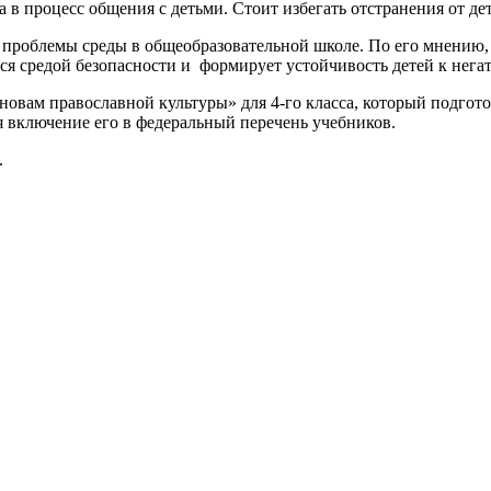
в процесс общения с детьми. Стоит избегать отстранения от дет
 проблемы среды в общеобразовательной школе. По его мнению, 
ся средой безопасности и
формирует устойчивость детей к нега
новам православной культуры» для 4-го класса, который подго
ся включение его в федеральный перечень учебников.
.
шение к сотрудничеству, желание провести семинар или консульт