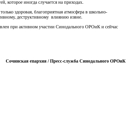
ей, которое иногда случается на приходах.
только здоровая, благоприятная атмосфера в школьно-
тивному, деструктивному
влиянию извне.
товлен при активном участии Синодального ОРОиК и сейчас
Сочинская епархия / Пресс-служба Синодального ОРОиК
ации для приходских педагогов, родителей, духовенства