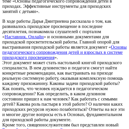
теме «Основы педагогического сопровождения детей в
приходах. Эффективные инструменты для приходских
занятий с детьми».
В ходе работы Дарья Дмитриевна рассказала о том, как
развивалось приходское просвещение в последние
десятилетия, познакомила слушателей с порталом
«
Наставник. Онлайн
» и основными документами для
приходской просветительской работы. Главной опорой для
выстраивания приходской работы является документ «
Основы
педагогического сопровождения детей и взрослых в системе
приходского просвещения
».
Этот документ может стать настольной книгой приходского
специалиста. В нем духовенство и педагоги смогут найти
конкретные рекомендации, как выстраивать на приходе
реальную системную работу, оказывая комплексную помощь
каждому прихожанину. Каковы задачи приходской работы?
Как понять, что человек нуждается в педагогическом
сопровождении? Как определить, в каком духовном
состоянии пришел к нам человек? Как работать с семьями
детей? Какова роль пастыря в этой работе? О наличии каких
приходских ресурсов нужно позаботиться? Ответы на все эти
и многие другие вопросы есть в Основах, фундаментальном
для приходской работы документе.
Кроме того, священнослужителям был представлен новый