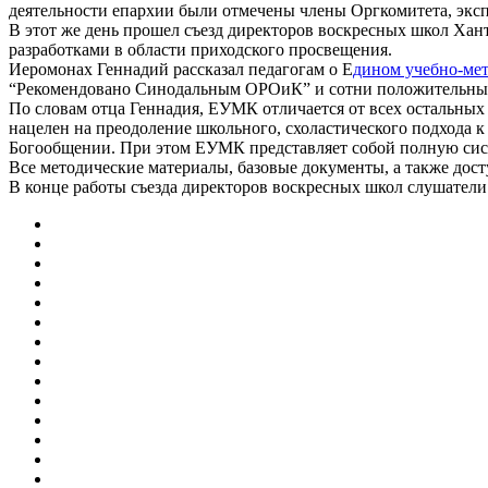
деятельности епархии были отмечены члены Оргкомитета, экс
В этот же день прошел съезд директоров воскресных школ Ха
разработками в области приходского просвещения.
Иеромонах Геннадий рассказал педагогам о Е
дином учебно-мет
“Рекомендовано Синодальным ОРОиК” и сотни положительных 
По словам отца Геннадия, ЕУМК отличается от всех остальных 
нацелен на преодоление школьного, схоластического подхода 
Богообщении. При этом ЕУМК представляет собой полную сист
Все методические материалы, базовые документы, а также до
В конце работы съезда директоров воскресных школ слушатели