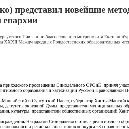
о) представил новейшие мето
 епархии
гутского Павла и по благословению митрополита Екатеринбур
тапа XXXII Международных Рождественских образовательных чт
ора приходского просвещения Синодального ОРОиК, принял участ
елигиозного образования и катехизации Русской Православной 
ы-Мансийский и Сургутский Павел, губернатор Ханты-Мансийск
ы, депутаты окружной Думы, представители муниципальных об
ания, культуры, представители общественных организаций Хан
награждения. Наградами Синодального отдела религиозного обр
жрегионального и регионального этапов конкурса «За нравстве