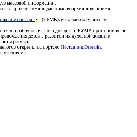
ств массовой информации.
лился с приходскими педагогами епархии новейшими
вижение навстречу
” (ЕУМК), который получил гриф
ебников и рабочих тетрадей для детей. ЕУМК принципиально
опровождения детей в развитии их духовной жизни в
аботы ресурсов.
дагогов открыты на портале
Наставник.Онлайн
.
е уточнения.