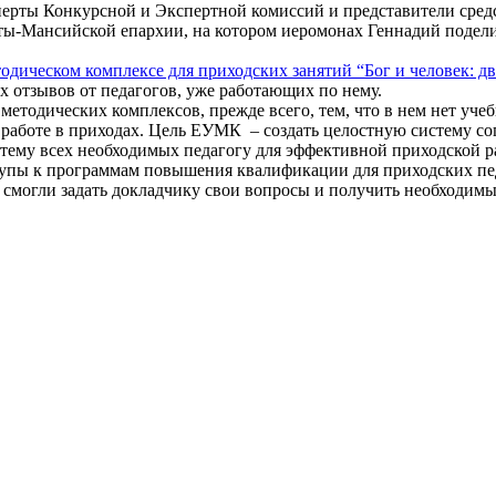
перты Конкурсной и Экспертной комиссий и представители сред
нты-Мансийской епархии, на котором иеромонах Геннадий поде
одическом комплексе для приходских занятий “Бог и человек: д
отзывов от педагогов, уже работающих по нему.
методических комплексов, прежде всего, тем, что в нем нет уч
к работе в приходах. Цель ЕУМК – создать целостную систему с
ему всех необходимых педагогу для эффективной приходской р
ступы к программам повышения квалификации для приходских пе
 смогли задать докладчику свои вопросы и получить необходимы