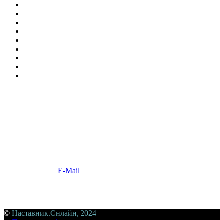
Напишите нам
E-Mail
Если у вас возникли вопросы, предложения, замечания, пригла
©
Наставник.Онлайн, 2024