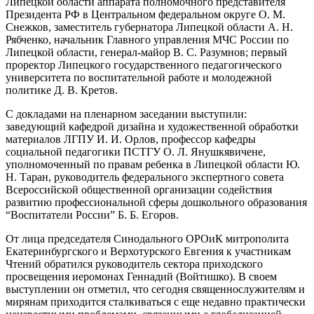
Липецкой области аппарата полномочного представителя
Президента РФ в Центральном федеральном округе О. М.
Снежков, заместитель губернатора Липецкой области А. Н.
Рябченко, начальник Главного управления МЧС России по
Липецкой области, генерал-майор В. С. Разумнов; первый
проректор Липецкого государственного педагогического
университета по воспитательной работе и молодежной
политике Д. В. Кретов.
С докладами на пленарном заседании выступили:
заведующий кафедрой дизайна и художественной обработки
материалов ЛГПУ И. И. Орлов, профессор кафедры
социальной педагогики ПСТГУ О. Л. Янушкявичене,
уполномоченный по правам ребенка в Липецкой области Ю.
Н. Таран, руководитель федерального экспертного совета
Всероссийской общественной организации содействия
развитию профессиональной сферы дошкольного образования
“Воспитатели России” Б. Б. Егоров.
От лица председателя Синодального ОРОиК митрополита
Екатеринбургского и Верхотурского Евгения к участникам
Чтений обратился руководитель сектора приходского
просвещения иеромонах Геннадий (Войтишко). В своем
выступлении он отметил, что сегодня священнослужителям и
мирянам приходится сталкиваться с еще недавно практически