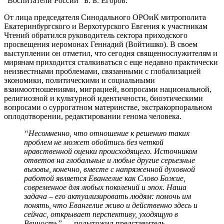
“Воспитатели России” Б. Б. Егоров.
От лица председателя Синодального ОРОиК митрополита
Екатеринбургского и Верхотурского Евгения к участникам
Чтений обратился руководитель сектора приходского
просвещения иеромонах Геннадий (Войтишко). В своем
выступлении он отметил, что сегодня священнослужителям и
мирянам приходится сталкиваться с еще недавно практически
неизвестными проблемами, связанными с глобализацией
экономики, политическими и социальными
взаимоотношениями, миграцией, вопросами национальной,
религиозной и культурной идентичности, биоэтическими
вопросами о суррогатном материнстве, экстракорпоральном
оплодотворении, редактировании генома человека.
“Несомненно, что отношение к решению таких
проблем не может обойтись без четкой
нравственной оценки происходящего. Источником
ответов на глобальные и любые другие серьезные
вызовы, конечно, вместе с напряженной духовной
работой является Евангелие как Слово Божие,
современное для любых поколений и эпох. Наша
задача – его актуализировать людям: помочь им
понять, что Евангелие живо и действенно здесь и
сейчас, открывает перспективу, уходящую в
Вечность”
— подытожил представитель