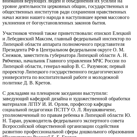
внимания верующих людей и объединения их усилий на
уровне деятельности церковных общин, государственных и
общественных институтов ради сохранения нравственных
начал жизни нашего народа в наступившее время массового
уклонения от богоустановленных законов бытия.
Участников чтений также приветствовали: епископ Елецкий
и Лебедянский Максим, главный федеральный инспектор по
Липецкой области аппарата полномочного представителя
Президента РФ в Центральном федеральном округе О. М.
Снежков, заместитель губернатора Липецкой области А. Н.
Рябченко, начальник Главного управления МЧС России по
Липецкой области, генерал-майор В. С. Разумнов; первый
проректор Липецкого государственного педагогического
университета по воспитательной работе и молодежной
политике Д. В. Кретов.
С докладами на пленарном заседании выступили:
заведующий кафедрой дизайна и художественной обработки
материалов ЛГПУ И. И. Орлов, профессор кафедры
социальной педагогики ПСТГУ О. Л. Янушкявичене,
уполномоченный по правам ребенка в Липецкой области Ю.
Н. Таран, руководитель федерального экспертного совета
Всероссийской общественной организации содействия
развитию профессиональной сферы дошкольного образования