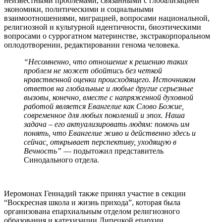
неизвестными проблемами, связанными с глобализацией
экономики, политическими и социальными
взаимоотношениями, миграцией, вопросами национальной,
религиозной и культурной идентичности, биоэтическими
вопросами о суррогатном материнстве, экстракорпоральном
оплодотворении, редактировании генома человека.
“Несомненно, что отношение к решению таких
проблем не может обойтись без четкой
нравственной оценки происходящего. Источником
ответов на глобальные и любые другие серьезные
вызовы, конечно, вместе с напряженной духовной
работой является Евангелие как Слово Божие,
современное для любых поколений и эпох. Наша
задача – его актуализировать людям: помочь им
понять, что Евангелие живо и действенно здесь и
сейчас, открывает перспективу, уходящую в
Вечность”
— подытожил представитель
Синодального отдела.
Иеромонах Геннадий также принял участие в секции
“Воскресная школа и жизнь прихода”, которая была
организована епархиальным отделом религиозного
образования и катехизации Липецкой епархии.